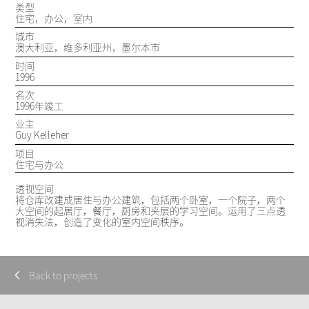
类型
住宅，办公，室内
城市
澳大利亚，维多利亚州，墨尔本市
时间
1996
名次
1996年竣工
业主
Guy Kelleher
项目
住宅与办公
透视空间
将仓库改建成居住与办公建筑，包括两个卧室，一个院子，两个
大空间的起居厅，餐厅，厨房和夹层的学习空间。运用了三点透
视消失法，创造了变化的室内空间秩序。
Back to projects