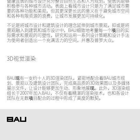
健康宜居的城市设计充分整合自然生态和人为规划，使居民能够
积极参与各种城市活动。表面上看城市设计只是为了满足城市需
要的各种功能和美观，但其更深更长远的意义在于避免城市空间
和各种有限资源的浪费，让城市发展更加可持续化。
不论是将城市设计和建筑设计的理念延伸到城市景观，抑或是将
景观融入到建筑和城市设计中，BAU细致地考量每一个项目的实
际需求和景观的可塑性，研究和运用一系列设计策略和设计手法
为使用者创造出一个充满活力的空间，并惠及普罗大众。
3D视觉渲染
BAU现有一支约十人的3D渲染团队，紧密地配合着BAU城市规
划、景观以及建筑设计团队，完成高品质的3D效果图以及多媒体
展示文件，让设计能够更加生动、形象地展现。此外，3D渲染组
组长于2007年加入BAU，不仅有着精湛的渲染技术，也和各设计
团队在无数项目配合的过程中形成了高度的默契。