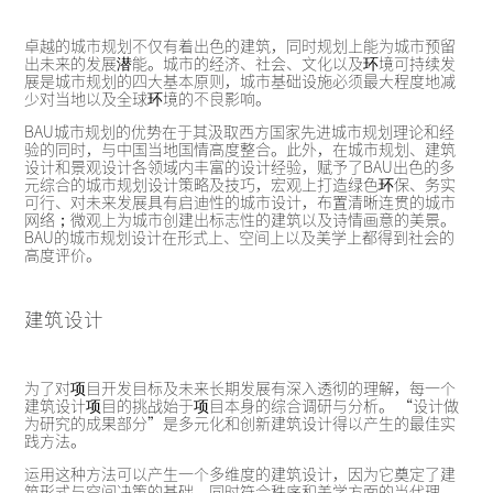
卓越的城市规划不仅有着出色的建筑，同时规划上能为城市预留
出未来的发展潜能。城市的经济、社会、文化以及环境可持续发
展是城市规划的四大基本原则，城市基础设施必须最大程度地减
少对当地以及全球环境的不良影响。
BAU城市规划的优势在于其汲取西方国家先进城市规划理论和经
验的同时，与中国当地国情高度整合。此外，在城市规划、建筑
设计和景观设计各领域内丰富的设计经验，赋予了BAU出色的多
元综合的城市规划设计策略及技巧，宏观上打造绿色环保、务实
可行、对未来发展具有启迪性的城市设计，布置清晰连贯的城市
网络；微观上为城市创建出标志性的建筑以及诗情画意的美景。
BAU的城市规划设计在形式上、空间上以及美学上都得到社会的
高度评价。
建筑设计
为了对项目开发目标及未来长期发展有深入透彻的理解，每一个
建筑设计项目的挑战始于项目本身的综合调研与分析。 “设计做
为研究的成果部分”是多元化和创新建筑设计得以产生的最佳实
践方法。
运用这种方法可以产生一个多维度的建筑设计，因为它奠定了建
筑形式与空间决策的基础，同时符合秩序和美学方面的当代理