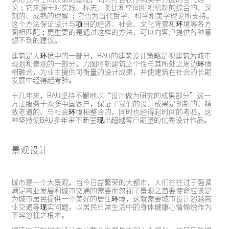
论；它来源于对实践、标志、类比和空间组织机制的综合的、深
刻的、成熟的理解 ；它也为当代哲学、科学和美学理论所支持。
这个方法保证设计与项目的经济、社会、文化背景和环境等各方
面相匹配；更重要的是通过这样的方法，可以向客户提供各种意
想不到的建议。
建筑是大环境中的一部分，BAU的建筑设计策略是视建筑为城市
规划和景观的一部分，力图将新建筑之个性与其所处之周边环境
相融合，为业主提供可衡量的设计成果，并使建筑在社会的长期
发展中经得起考验。
十几年来，BAU坚持不懈地以“设计做为研究的成果部分”这一
方法服务于众多中国客户，保证了我们的设计成果是创新的、精
致老道的、与社会环境相整合的，同时也经得起时间的考验。这
种坚持使BAU多年来不断呈现出超越客户期望的优秀设计作品。
景观设计
城市是一个大景观，当今日益繁荣的大都市，人们往往过于强调
满足商业发展和城市交通的需要而忽视了景观之首要使命应该是
为城市居民提供一个美好的居住环境，这就需要城市设计超越商
业交通等现实问题，以居民日常生活中的身体健康心情愉悦作为
不容忽视之根本。