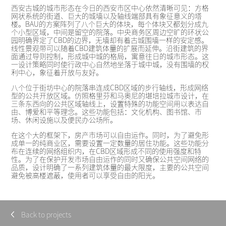
西安古城的城市形态在今日的西安市区中心依然清晰可见：方格
网状系统的街道、巨大的城墙以及轴线端部具有象征意义的塔
楼。BAU的方案阵列了八个巨大的体块，每个体块又都划分成九
个小型区域，中间是留空的院落。中央商务区周边空旷的环状公
园明确界定了CBD的边界，无墙却有着古城围墙一样的安定感。
线性景观带可以随着CBD建筑体量的扩展而延伸。沿街建筑的界
面通过导则控制，形成城中城的格局，寓意往日的城市形态。这
一设计策略同时使行政中心自然地坐落于城中城，没有围墙的权
利中心，象征着开放与友好。
八个位于街坊中心的院落串连成CBD区域的步行轴线，形成网络
型的公共开放区域。仿照格里芬和马奥尼的堪培拉城市设计，在
三条东西向的公共区域轴线上，设置特殊的功能空间用以表达自
由、博爱和平等理念。这些功能包括：文化机构、图书馆、市
场、休闲设施以及便民办公场所。
在这个大的框架下，房产市场可以自由运作。同时，为了避免形
成单一的纯商业区，需要设置一定数量的居住功能。这些功能分
布在连续的网络组织内，在CBD区域形成不同的使用强度和特
性。为了在保护开发市场自由运作的同时又确保公共空间网络的
品质，设计明确了一系列建筑体量的最大限度，主要的公共空间
避免被高楼遮蔽，使用者可以享受自由的阳光。
Back to projects