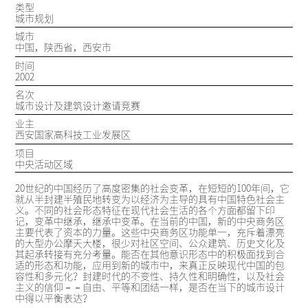
类型
城市规划
城市
中国，陕西省，西安市
时间
2002
名次
城市设计及建筑设计邀请竞赛
业主
西安国家高科技工业发展区
项目
中央活动区域
20世纪的中国经历了高度密集的社会变革，在短短的100年间，它
就从半封建半殖民地转变为以经济为主导的具有中国特色社会主
义。不同的社会形态特征在现代社会生活的各个方面都留下印
记，变革中继承，继承中变革。在当前的中国，新的中央商务区
主要代表了资本的力量。这些中央商务区功能单一，充斥着漂亮
的大型办公摩天大楼，很少对社区空间、公众建筑、历史文化及
其起承转接有充分考量。能否在其他意识形态中的积极面找到合
适的形态和功能，应用到新的城市中，来真正反映现代中国的包
容性和多元化？封建时代的不变性、持久性和明确性，以及社会
主义的信仰－－自由、平等和团结一样，是否在当下的城市设计
中得以平衡表达？