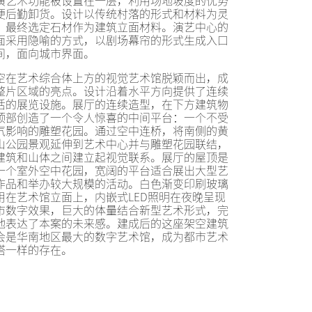
演艺术功能被设置在一层，利用场地坡度的优势
便后勤卸货。设计以传统村落的形式和材料为灵
，最终选定石材作为建筑立面材料。演艺中心的
面采用隐喻的方式，以剧场幕帘的形式生成入口
间，面向城市界面。
空在艺术综合体上方的视觉艺术馆脱颖而出，成
整片区域的亮点。设计沿着水平方向提供了连续
活的展览设施。展厅的连续造型，在下方建筑物
顶部创造了一个令人惊喜的中间平台：一个不受
气影响的雕塑花园。通过空中连桥，将南侧的黄
山公园景观延伸到艺术中心并与雕塑花园联结，
建筑和山体之间建立起视觉联系。展厅的屋顶是
一个室外空中花园，宽阔的平台适合展出大型艺
作品和举办较大规模的活动。白色渐变印刷玻璃
用在艺术馆立面上，内嵌式LED照明在夜晚呈现
市数字效果，巨大的体量结合新型艺术形式，完
地表达了本案的未来感。建成后的这座架空建筑
会是华南地区最大的数字艺术馆，成为都市艺术
塔一样的存在。