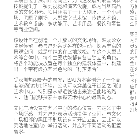
本项目位于深圳市龙岗区，为飞速发展的坂雪岗科
表
技城提供了一系列视觉和演艺设施，成为当地高品
方
质的文化地标。项目涵盖了一个大剧场、一个小剧
感
场、黑匣子剧场、大型数字艺术馆、传统艺术馆、
立
艺术教育设施、多功能厅、艺术用品、餐饮和零售
空
等商业空间。
架
该设计旨在创造一个开放式的文化场所，鼓励公众
为
驻足停留，参与户外各式各样的活动，探索丰富的
灵
景观空间，或是单纯的在此地放松。在这个大型艺
的
术综合体中，每个主要功能都有各自独立的角色。
天
将各个功能块放置在每个独立的建筑体量中，构建
金
出一个带有虚拟艺术色彩的‘村落集合’。
在
另
受深圳热闹街巷的启发，BAU为本案创造了一个高
术
度渗透的城市环境。公众可以穿越位于街区之间的
应
艺术中心，特别是从邻近铁站出来途径此地的路
都
人，他们能够探索并掌握艺术中心的最新动态。
美
将
文化广场设置在艺术中心的核心位置，它定义了中
灯
心场所感，并为户外表演活动提供了空间。与文化
广场相邻的黑匣子剧场设有可开启立面，因此可以
灵活地在室内外举行活动，并应对不同活动的配置
需求。