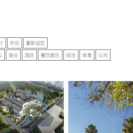
计
年份
重新设定
公
商业
酒店
餐饮娱乐
综合
体育
公共