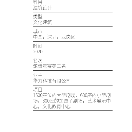
科目
建筑设计
类型
文化建筑
城市
中国，深圳，龙岗区
时间
2020
名次
邀请竞赛第二名
业主
华为科技有限公司
项目
1600座位的大型剧场，600座的小型剧
场，300座的黑匣子剧场，艺术展示中
心，文化教育中心