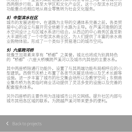
西两侧步行街，直至大学区和文化产业区，这个小型滨水社区的
功能重点也相应地从商业零售转为社会文化服务。
8）中型滨水社区
城市的发展进程中，在道路为主导的交通体系完善之前，各类贸
易中心的设立与展开完全依赖于水路为主导。在芦溪河南侧的滨
水空间设计上与区域水系进行结合，从西边的中心商务区直至新
大丰湖形成了一个中型滨水商业区，为人们提供了丰富的亲水商
业购物体验，形成了一个类似于贸易港口的城市空间。
9）六座跨河桥
就像芝加哥素来享有“桥都”之美誉，城北也将成为别具特色
的“桥都”-六座大桥横跨芦溪河以及城市内其他的主要水系。
其中两座桥除通行功能外，设置了与其两端功能布局相呼应的小
型建筑。西侧节庆桥上布置了各类节庆展览场地以及艺术长廊等
设施，进一步丰富了城市的社交集会场所以及教学空间；东侧商
业集市桥为各类临时商业活动提供了灵活多变的设施以及完善的
配套服务体系。
另外四座桥的主要作用为连接城市公共交网络，提升社区内部与
城市其他各区域的联系，为跨越芦溪河带来更多的便利。
Back to projects