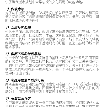
供了当代城市规划中常常忽视的文化活动的功能场地。
3）创意南岸
为了与旧城风貌衔接，BAU建议在沿着芦溪河、于薛城村和石固
河之间的地区打造新城市肌理时保留小尺度、低层、高密度，同
时比旧城更规整更理性。
4）北岸社区公园
坐落于芦溪河北岸区域，规划了高舒适度的城市公共空间，包含
城市主要经济、社会和文化体系。这片阳光景观河岸分布了一系
列公建，其城市公共开敞空间提供了有别于城市其它地区的特色
鲜明的空间结构：保留了基地现有的圩区，创造出独特的城市新
区水景观。
5）和而不同的社区集群
每一个POD社区在其环境特征的基础上发展形成一系列和而不同
的社区集群，各拥有其独特魅力。这些POD社区可以被分割成更
小的社区结构比如400米乘400米的邻里社区，邻里社区进一步分
割成200米乘200米的马赛克社区，每一个子社区都在和谐的大环
境中体现出个性。
6）东西两侧繁华的步行街
两条主要商业街道跨越芦溪河南北向连接3个POD，提供多样化的
社交、商业和零售空间。西侧步行街主要以社交性和节庆性的活
动为主，而东侧步行街则主要是商业和零售为主。
7）小型滨水社区
在芦溪河北侧区域内有一条东西向的现状河流，沿河区域成为本
次规划中一个重要的高舒适度的滨水商业零售空间。穿过城市东