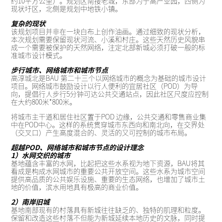
约10平方公里）。规划区南接老城，东部为宁高产业园，西侧为
现状圩区，北侧是规划中地铁小镇。
复杂的现状
该规划项目并非在一块白布上创作油画。通过细致的现状分析，
本次规划需要保留现状河流、小溪和村庄。这些天然历史风貌串
成一个需要被保护的天然网络，注定北部新城必须打破一般的标
准城市设计模式。
步行城市、网络城市和城市节点
高淳城北是BAU 第二十三个以网络城市的概念为基础的城市设计
项目。网络城市鼓励设计以行人便利的宜居社区（POD）为导
向，提倡行人步行5分钟可达公共交通站点，因此社区尺度应控制
在大约800米*800米。
将城市主干道和居住社区置于POD 边缘，公共交通和零售商业集
中在POD中心。这样的系统贯穿城市东西向和南北向，在交界处
（交叉口）产生高度混合的、灵活的又可控制的城市布局。
超越POD、网络城市和城市节点的设计理念
1）水网交织的城市
基地蕴含丰富的水网，比起把这些水系视为地下资源，BAU将其
看成是构成水网城市的重要公共开放空间。这些水系为城市空间
提供高品质的公共娱乐设施、重要的生态网络，也增加了城市土
地的价值，滨水用地具有极高的商业价值。
2）南岸旧城
基地南部现有的村落具有新城往往缺乏的、独特的肌理和粒度。
保留和改造这些村落不但能为新城延续本地历史的文脉，同时提