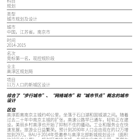
科目
规划
类型
城市规划及设计
城市
中国，江苏省，南京市
时间
2014-2015
名次
竞标第一名，现控规阶段
业主
高淳区规划局
项目
11万人口的新城区设计
综合了“步行城市”、“网络城市”和“城市节点”概念的城市
设计
区位
高淳距离南京主城约40公里，坐落于石臼湖和固城湖之间。随着
过去二十年中南京主城的扩张，高速公路早已通车，轻轨正在建
设，美丽乡村高淳也开始了抑制不住的骚动。工业和服务业在快
速发展，旅游业日益繁荣。预计到2030年人口会由现在的12万增
加到29万。BAU于2014年受邀参与高淳北部新城规划设计（面积