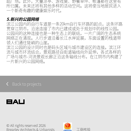
蹈广场。此外，大量凉亭、游戏桌、野餐草坪、帐篷都在这里有
所归属，未来还将有其他多样的活动空间。这将使当地居民进入
一个新奇有趣的健康娱乐时代。
5.新兴的公园网络
滨江公园内的自行车道是一条20km自行车环路的起点，这条环路
贯穿江阴市，沿途连接了市内已建成或处于规划中的线性公园。
公园间的这种连接也是一种生态上的联结，一片广阔的生态系统
网络正在涌现。人行步道沿着长江水岸延展，东面设置的栈道带
领人们通往陡峭的山崖。
滨江公园的设计同时也是码头区域与城市建设区的连接。滨江环
流与城市环流结合，景观路径自街道轴线向外延伸，各式各样的
广场与城市-河流景观长廊正沿这条轴线分布，在江阴市内构建了
一片新兴的公园网络。
Back to projects
© All rights reserved 2026
Brearley Architects & Urbanists
工商核验