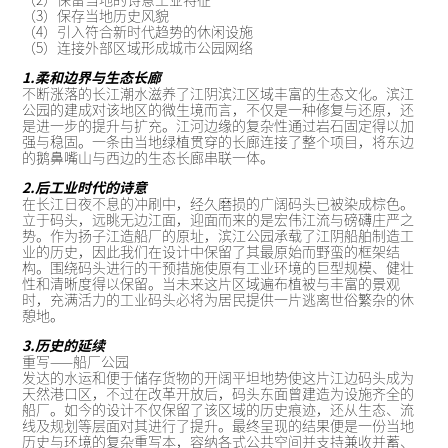
（3）保存当地历史风貌
（4）引入符合新时代趋势的休闲设施
（5）连接外部区域形成城市公园网络
1.柔和边界与生态长廊
不断涨落的长江潮水滋养了江阴滨江区域丰富的生态文化。滨江
公园的建成对该地区的微生境而言，不仅是一种修复与还原，还
是进一步的提升与扩充。江河边缘的复杂性通过岩石固定得以加
强与稳固。一条由当地绿植贯穿的长廊连接了整个项目，将东边
的鹅鼻嘴山与西边的生态长廊串联一体。
2.后工业时代的诗意
在长江日夜不息的冲刷中，经久磨损的广阔码头已被染成棕色。
立于码头，远眺无边江面，迎面而来的是宏伟江流与磅礴庄严之
势。作为扬子江造船厂的原址，滨江公园承载了江阴船舶制造工
业的历史，因此我们在设计中保留了其最原始而野蛮的框架结
构。围绕码头进行的干预措施使原有工业环境的巨型规模、健壮
性和清晰度得以保留。当未来这片区域遍布植被与丰富的景观
时，充满活力的工业码头必将为居民提供一片逃离世俗繁杂的休
憩地。
3.历史的延续
重写——船厂公园
发达的水运和便于储存货物的开阔平坦地势使这片江边码头成为
天然港口区，不过在改革开放后，码头东面曾建造为设施齐全的
船厂。如今的设计不仅保留了该区域的历史痕迹，还从生态、流
线及规划等层面对其进行了提升。最终呈现的结果便是一份当地
历史与环境的复杂重写本，容纳各式公共空间并支持兼收并蓄、