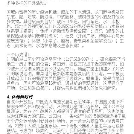
多种多样的户外活动。
区域内留存的历史痕迹包括：船舶的下水滑道、龙门起重机及其
轨道、船厂建筑、防浪堤、中式园林、被树包围的小道及其他众
多文物。其他层面则包括：联结（步道、自行车道、水上木板
路、场地内外视野的延伸以及新区域的路径等都使城市与水系的
联系更加紧密）；休闲（运动场及滑板公园）；娱乐（船型的儿
童探险游乐场和老年锻炼区）；社交（开阔广场、游客中心与大
型展览馆）；休憩（小亭子、座椅、野餐桌和船型解说台）；生
态（雨水花园、水边栖息地及生态长廊）。
三个历史港口
江阴的港口历史可追溯至唐代（公元618-907年）。研究揭露了当
地三个历史港口的位置：黄田港，据说其形成于近2000年前，如
今被开发成港区的主要公共活动空间，地面铺装上则加入了对长
江的解说地图。韭菜港的最新版本是修复后的工业港，一个被设
计成起伏山丘的餐厅为居民提供了远眺台。鲥鱼港，曾是当地知
名鱼市，历史可追溯至16世纪，通过新的景观设计，这里建立了
广场、公园和鲜鱼餐厅，并提供与鲥鱼港相关的信息和解说。
4. 休闲新时代
自改革开放起，中国迈入高速发展期已近50年，中国国民也不断
探索多样的休闲娱乐活动。从稚嫩儿童到年迈长辈，滨江公园的
景观设计为各个年龄段的人都提供了适宜的娱乐场所，这也使其
成为江阴最大的乐园。公园内，一条4公里长的慢跑跑道连接了数
十个户外运动场和健身器材场所；另一条更为随性的小径贯穿其
间，将数个大型儿童游乐场、一个滑板公园和大量老年运动设备
联结。考虑到广场舞的广泛流行，我们还在公园内设置了多个舞