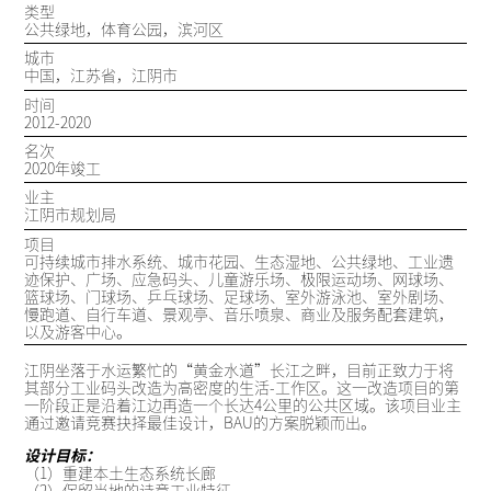
类型
公共绿地，体育公园，滨河区
城市
中国，江苏省，江阴市
时间
2012-2020
名次
2020年竣工
业主
江阴市规划局
项目
可持续城市排水系统、城市花园、生态湿地、公共绿地、工业遗
迹保护、广场、应急码头、儿童游乐场、极限运动场、网球场、
篮球场、门球场、乒乓球场、足球场、室外游泳池、室外剧场、
慢跑道、自行车道、景观亭、音乐喷泉、商业及服务配套建筑，
以及游客中心。
江阴坐落于水运繁忙的“黄金水道”长江之畔，目前正致力于将
其部分工业码头改造为高密度的生活-工作区。这一改造项目的第
一阶段正是沿着江边再造一个长达4公里的公共区域。该项目业主
通过邀请竞赛抉择最佳设计，BAU的方案脱颖而出。
设计目标：
（1）重建本土生态系统长廊
（2）保留当地的诗意工业特征